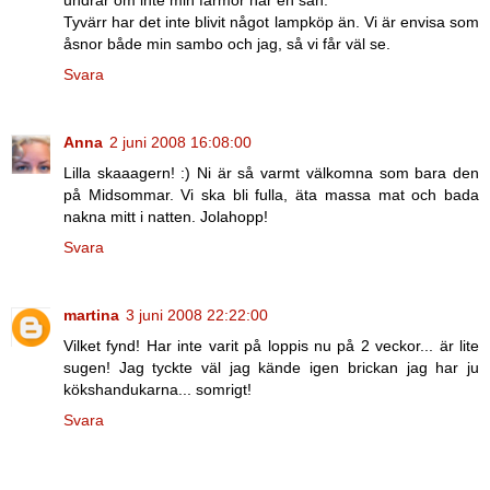
undrar om inte min farmor har en sån.
Tyvärr har det inte blivit något lampköp än. Vi är envisa som
åsnor både min sambo och jag, så vi får väl se.
Svara
Anna
2 juni 2008 16:08:00
Lilla skaaagern! :) Ni är så varmt välkomna som bara den
på Midsommar. Vi ska bli fulla, äta massa mat och bada
nakna mitt i natten. Jolahopp!
Svara
martina
3 juni 2008 22:22:00
Vilket fynd! Har inte varit på loppis nu på 2 veckor... är lite
sugen! Jag tyckte väl jag kände igen brickan jag har ju
kökshandukarna... somrigt!
Svara