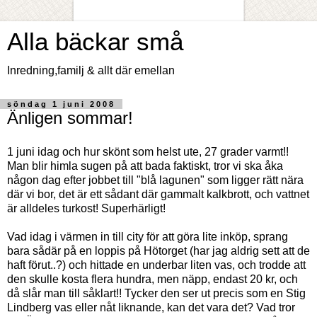
Alla bäckar små
Inredning,familj & allt där emellan
söndag 1 juni 2008
Änligen sommar!
1 juni idag och hur skönt som helst ute, 27 grader varmt!!
Man blir himla sugen på att bada faktiskt, tror vi ska åka
någon dag efter jobbet till "blå lagunen" som ligger rätt nära
där vi bor, det är ett sådant där gammalt kalkbrott, och vattnet
är alldeles turkost! Superhärligt!
Vad idag i värmen in till city för att göra lite inköp, sprang
bara sådär på en loppis på Hötorget (har jag aldrig sett att de
haft förut..?) och hittade en underbar liten vas, och trodde att
den skulle kosta flera hundra, men näpp, endast 20 kr, och
då slår man till såklart!! Tycker den ser ut precis som en Stig
Lindberg vas eller nåt liknande, kan det vara det? Vad tror