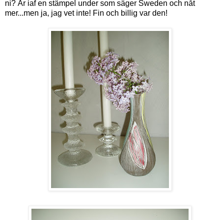
ni? Är iaf en stämpel under som säger Sweden och nåt
mer...men ja, jag vet inte! Fin och billig var den!