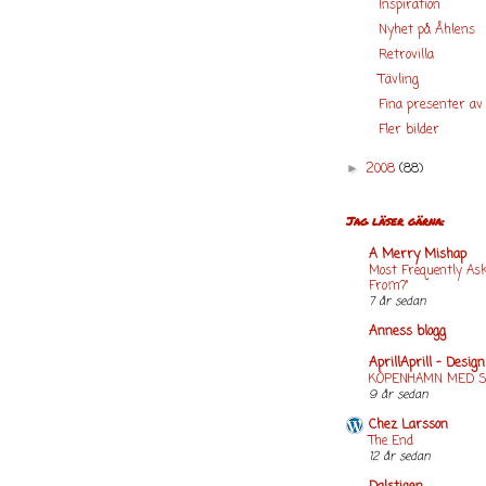
Inspiration
Nyhet på Åhlens
Retrovilla
Tävling
Fina presenter av
Fler bilder
2008
(88)
►
Jag läser gärna:
A Merry Mishap
Most Frequently Ask
From?"
7 år sedan
Anness blogg
AprillAprill - Desig
KÖPENHAMN MED 
9 år sedan
Chez Larsson
The End
12 år sedan