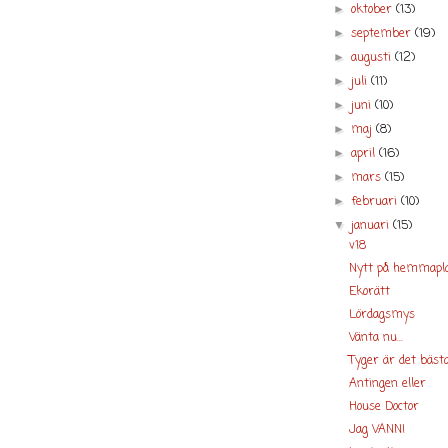
oktober
(13)
►
september
(19)
►
augusti
(12)
►
juli
(11)
►
juni
(10)
►
maj
(8)
►
april
(16)
►
mars
(15)
►
februari
(10)
►
januari
(15)
▼
v18
Nytt på hemmapl
Ekorätt
Lördagsmys
Vänta nu...
Tyger är det bäst
Antingen eller
House Doctor
Jag VANN!