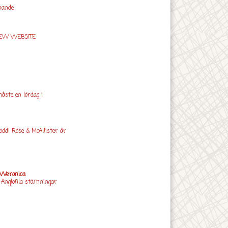
nande
EW WEBSITE
åste en lördag i
odd! Röse & McAllister är
Weronica
: Anglofila stämningar