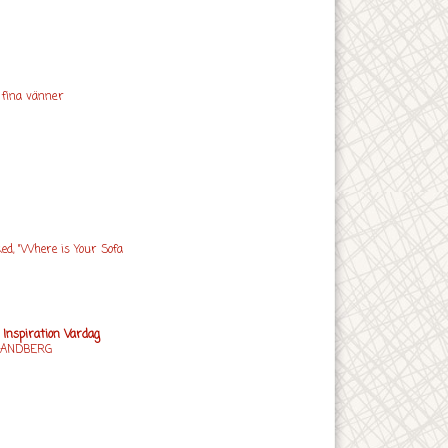
 fina vänner
ed, "Where is Your Sofa
n Inspiration Vardag
SANDBERG