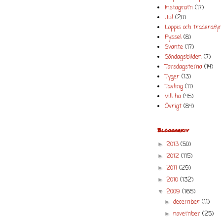
Instagram
(17)
Jul
(20)
Loppis och traderafy
Pyssel
(8)
Svante
(17)
Söndagsbilden
(7)
Torsdagstema
(14)
Tyger
(13)
Tävling
(11)
Vill ha
(45)
Övrigt
(84)
Bloggarkiv
2013
(50)
►
2012
(115)
►
2011
(29)
►
2010
(132)
►
2009
(165)
▼
december
(11)
►
november
(25)
►