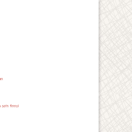
an
a som finns!