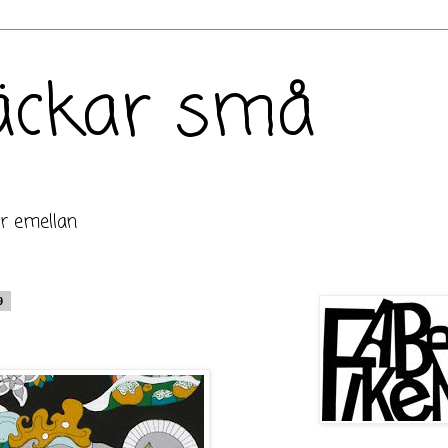
bäckar små
är emellan
9