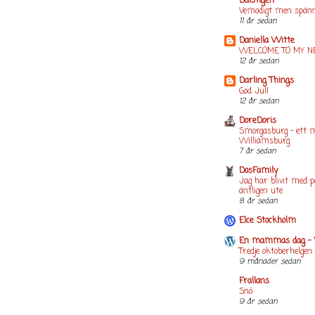
Dalstigen
Vemodigt men spän
11 år sedan
Daniella Witte
WELCOME TO MY N
12 år sedan
Darling Things
God Jul!
12 år sedan
DoreDoris
Smorgasburg - ett m
Williamsburg
7 år sedan
DosFamily
Jag har blivit med p
äntligen ute
8 år sedan
Elce Stockholm
En mammas dag - 
Tredje oktoberhelgen
9 månader sedan
Frallans
Snö
9 år sedan