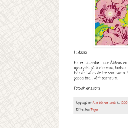
Hildasia
För en tid sedan hade Åhlens en 
upptryckt på metervara, kudda
Här är två av de tre som vann. Bl
passa bra i vårt barnrum.
Foto:ahlens.com
Upplagd av
Alla bäckar små
kl.
10:00
Etiketter:
Tyger