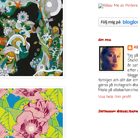
Om mig
Al
Tjej p
Stock
år sam
efter 
blogge
familjen och allt där e
gärna på Instagram @se
Maila på allabackarsma
Visa hela min profil
Instagram @segeltorpa