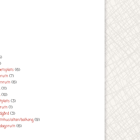
5)
)
tsplats
(6)
drum
(7)
rnrum
(6)
l
(11)
k
(10)
plats
(3)
vrum
(1)
dgård
(3)
hus/altan/balkong
(9)
rdagsrum
(6)