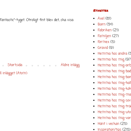
Etiketter
Axel
(81)
antastic"-tyget. Otroligt fint blev det, ska visa
Barn
(54)
Fabriken
(21)
Familjen
(27)
Formex
(5)
Gravid
(9)
Hemma hos andra
(
Hemma hos mig
(97
Startsida
Äldre inlägg
Hemma hos mig-arbe
Hemma hos mig-ba
l inlägget (Atom)
Hemma hos mig-ba
Hemma hos mig-hal
Hemma hos mig-kö
Hemma hos mig-mat
Hemma hos mig-so
Hemma hos mig-trä
Hemma hos mig-utom
Hemma hos mig-va
Hänt i veckan
(25)
Inspiration/tips
(215)