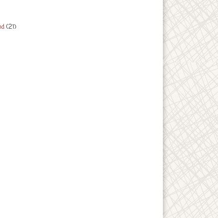
nd
(21)