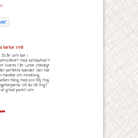
la bäckar små
å 35 år som bor i
holmsförort med sambo,Axel 4
t Svante 1 år. Letar ständigt
det perfekta boendet. Den här
n handlar om inredning,
mellan! Häng med oss! Följ mig
geltorparna. Vill du nå mig?
 at gmail punkt com
rna